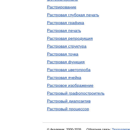
Растрирование
Растровая глубокая печать
Растровая графика
Растровая печать
Растровая репродукция
Растровая структура
Растровая точка
Растровая функция
Растровая цветопроба
Растровая ячейка
Растровое изображение
Растровый графопостроитель
Растровый диапозитив
Растровый процессор
© Академик, 2000-2026
Обратная связь:
Техподдерж