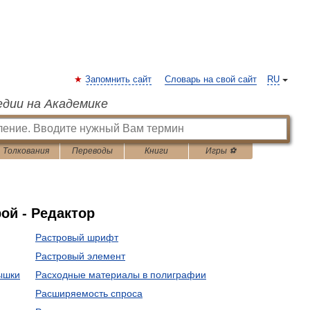
Запомнить сайт
Словарь на свой сайт
RU
едии на Академике
Толкования
Переводы
Книги
Игры ⚽
ой - Редактор
Растровый шрифт
Растровый элемент
ышки
Расходные материалы в полиграфии
Расширяемость спроса