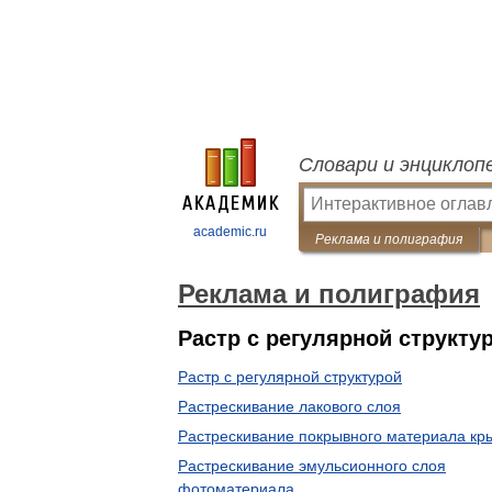
Словари и энциклоп
academic.ru
Реклама и полиграфия
Реклама и полиграфия
Растр с регулярной структур
Растр с регулярной структурой
Растрескивание лакового слоя
Растрескивание покрывного материала кр
Растрескивание эмульсионного слоя
фотоматериала