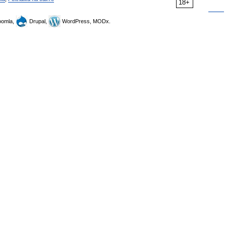
18+
omla,
Drupal,
WordPress, MODx.