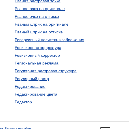
Рваная растровая точка
Рваное очко на оригинале
Рваное очко на оттиске
Рваный штрих на оригинале
Рваный штрих на оттиске
Реверсивный носитель изображения
Ревизионная корректура
Ревизионный корректор
Региональная реклама
Регулярная растровая структура
Регулярный растр
Редактирование
Редактирование цвета
Редактор
ка
,
Реклама на сайте